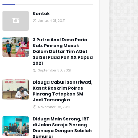
Kontak
Januari 01, 2021
3 Putra Asal Desa Paria
Kab. Pinrang Masuk
Dalam Daftar Tim Atlet
SulSel Pada Pon XX Papua
2021
September 30, 2021
Diduga Cabuli Santriwati,
Kasat Reskrim Polres
Pinrang Tetapkan SM
Jadi Tersangka
November 08, 2021
Diduga Main Serong, IRT
di Jalan Seroja Pinrang
Dianiaya Dengan Sebilah
Samurai