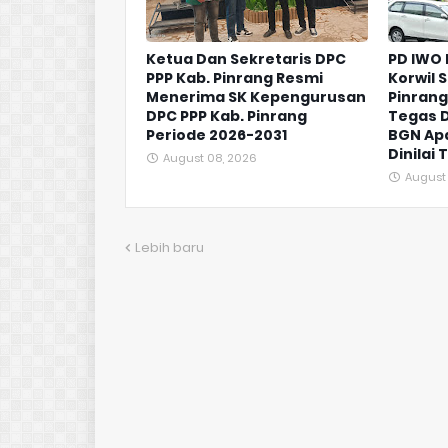
Ketua Dan Sekretaris DPC
PD IWO 
PPP Kab. Pinrang Resmi
Korwil 
Menerima SK Kepengurusan
Pinrang
DPC PPP Kab. Pinrang
Tegas D
Periode 2026-2031
BGN Apa
Dinilai
August 08, 2026
August
Lebih baru