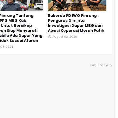
Pinrang Tantang
Rakerda PD IWO Pinrang :
SPPG MBG Kab.
Pengurus Diminta
 Untuk Bersikap
Investigasi Dapur MBG dan
an Siap Menyurati
Awasi Koperasi Merah Putih
bila Ada Dapur Yang
August 02, 2026
 Tidak Sesuai Aturan
 08, 2026
Lebih lama