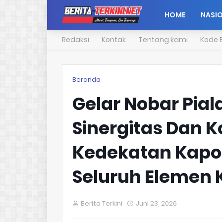
HOME
NASI
Redaksi
Kontak
Tentang kami
Kode E
Beranda
Gelar Nobar Piala
Sinergitas Dan K
Kedekatan Kapo
Seluruh Elemen 
Berita Terkini
Juni 23, 2026