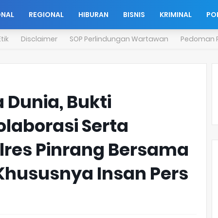
ONAL
REGIONAL
HIBURAN
BISNIS
KRIMINAL
POL
tik
Disclaimer
SOP Perlindungan Wartawan
Pedoman P
 Dunia, Bukti
olaborasi Serta
lres Pinrang Bersama
Khususnya Insan Pers