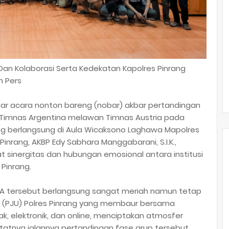
s Dan Kolaborasi Serta Kedekatan Kapolres Pinrang
n Pers
elar acara nonton bareng (nobar) akbar pertandingan
Timnas Argentina melawan Timnas Austria pada
yang berlangsung di Aula Wicaksono Laghawa Mapolres
 Pinrang, AKBP Edy Sabhara Manggabarani, S.I.K.,
sinergitas dan hubungan emosional antara institusi
Pinrang.
ITA tersebut berlangsung sangat meriah namun tetap
a (PJU) Polres Pinrang yang membaur bersama
ak, elektronik, dan online, menciptakan atmosfer
atnya jalannya pertandingan fase grup tersebut.