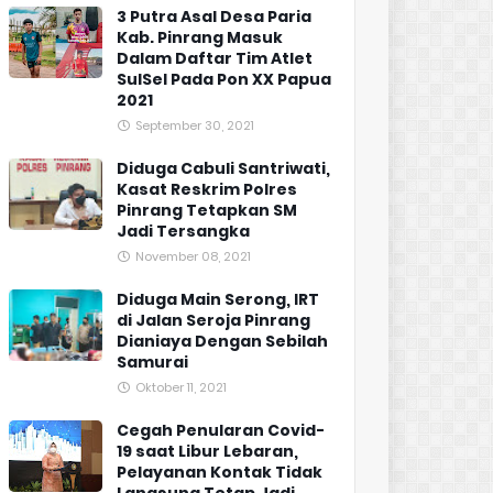
3 Putra Asal Desa Paria
Kab. Pinrang Masuk
Dalam Daftar Tim Atlet
SulSel Pada Pon XX Papua
2021
September 30, 2021
Diduga Cabuli Santriwati,
Kasat Reskrim Polres
Pinrang Tetapkan SM
Jadi Tersangka
November 08, 2021
Diduga Main Serong, IRT
di Jalan Seroja Pinrang
Dianiaya Dengan Sebilah
Samurai
Oktober 11, 2021
Cegah Penularan Covid-
19 saat Libur Lebaran,
Pelayanan Kontak Tidak
Langsung Tetap Jadi