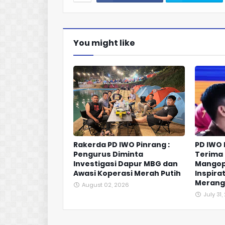
You might like
Rakerda PD IWO Pinrang :
PD IWO
Pengurus Diminta
Terima 
Investigasi Dapur MBG dan
Mangop
Awasi Koperasi Merah Putih
Inspirat
Merangk
August 02, 2026
July 31