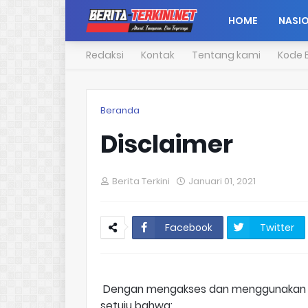
HOME
NASI
Redaksi
Kontak
Tentang kami
Kode E
Beranda
Disclaimer
Berita Terkini
Januari 01, 2021
Facebook
Twitter
Dengan mengakses dan menggunaka
setuju bahwa: