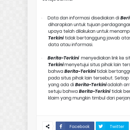
Data dan informasi disediakan di
Beri
·
diharapkan untuk tujuan perdagangan
upaya telah dilakukan untuk menampi
Terkini
tidak bertanggung jawab ata
data atau informasi.
Berita-Terkini
menyediakan link ke si
·
Terkini
menyetujui situs pihak lain t
bahwa
Berita-Terkini
tidak bertangg
pada situs pihak lain tersebut. Setia
yang ada di
Berita-Terkini
adalah an
setuju bahwa
Berita-Terkini
tidak be
klaim yang mungkin timbul dari perja
Facebook
Twitter