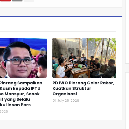
 Pinrang Sampaikan
PD IWO Pinrang Gelar Rakor,
Kasih kepada IPTU
Kuatkan Struktur
o Mansyur, Sosok
Organisasi
if yang Selalu
July 29, 2026
ul Insan Pers
, 2026