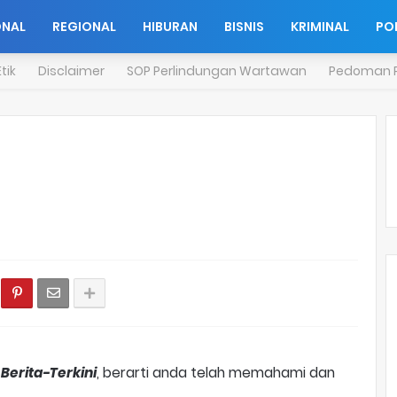
ONAL
REGIONAL
HIBURAN
BISNIS
KRIMINAL
POL
tik
Disclaimer
SOP Perlindungan Wartawan
Pedoman P
n
Berita-Terkini
, berarti anda telah memahami dan