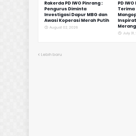
Rakerda PD IWO Pinrang :
PD IWO
Pengurus Diminta
Terima 
Investigasi Dapur MBG dan
Mangop
Awasi Koperasi Merah Putih
Inspirat
Merangk
August 02, 2026
July 31
Lebih baru