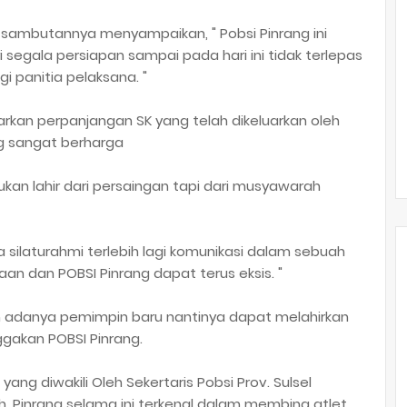
a sambutannya menyampaikan, " Pobsi Pinrang ini
i segala persiapan sampai pada hari ini tidak terlepas
i panitia pelaksana. "
arkan perpanjangan SK yang telah dikeluarkan oleh
ng sangat berharga
ukan lahir dari persaingan tapi dari musyawarah
ta silaturahmi terlebih lagi komunikasi dalam sebuah
aan dan POBSI Pinrang dapat terus eksis. "
n adanya pemimpin baru nantinya dapat melahirkan
akan POBSI Pinrang.
yang diwakili Oleh Sekertaris Pobsi Prov. Sulsel
h, Pinrang selama ini terkenal dalam membina atlet