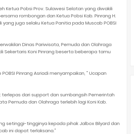
eh Ketua Pobsi Prov. Sulawesi Selatan yang diwakili
n bersama rombongan dan Ketua Pobsi Kab. Pinrang H.
adi yang juga selaku Ketua Panitia pada Muscab POBSI
perwakilan Dinas Pariwisata, Pemuda dan Olahraga
kili Sekertaris Koni Pinrang beserta beberapa tamu
POBSI Pinrang Asriadi menyampaikan, " Ucapan
s
k terlepas dari support dan sumbangsih Pemerintah
ata Pemuda dan Olahraga terlebih lagi Koni Kab.
ng setinggi-tingginya kepada pihak Jalbox Bilyard dan
b ini dapat terlaksana."