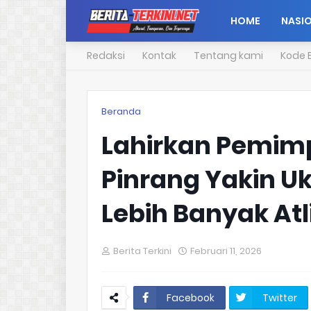
HOME
NASI
Redaksi
Kontak
Tentang kami
Kode E
Beranda
Lahirkan Pemimp
Pinrang Yakin Uk
Lebih Banyak Atl
Berita Terkini
Februari 11, 2026
Facebook
Twitter