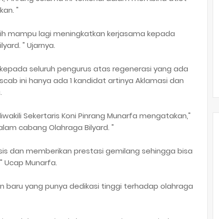
an. "
lebih mampu lagi meningkatkan kerjasama kepada
ard. " Ujarnya.
 kepada seluruh pengurus atas regenerasi yang ada
cab ini hanya ada 1 kandidat artinya Aklamasi dan
.
iwakili Sekertaris Koni Pinrang Munarfa mengatakan,"
alam cabang Olahraga Bilyard. "
ksis dan memberikan prestasi gemilang sehingga bisa
 " Ucap Munarfa.
in baru yang punya dedikasi tinggi terhadap olahraga