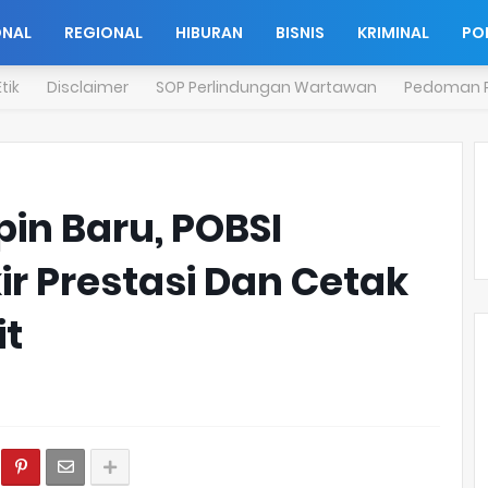
ONAL
REGIONAL
HIBURAN
BISNIS
KRIMINAL
POL
tik
Disclaimer
SOP Perlindungan Wartawan
Pedoman P
in Baru, POBSI
ir Prestasi Dan Cetak
it