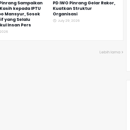
 Pinrang Sampaikan
PD IWO Pinrang Gelar Rakor,
Kasih kepada IPTU
Kuatkan Struktur
o Mansyur, Sosok
Organisasi
if yang Selalu
July 29, 2026
ul Insan Pers
, 2026
Lebih lama