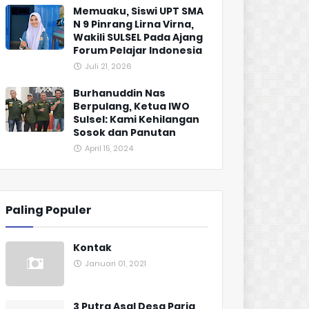
Memuaku, Siswi UPT SMA
N 9 Pinrang Lirna Virna,
Wakili SULSEL Pada Ajang
Forum Pelajar Indonesia
Juli 21, 2026
Burhanuddin Nas
Berpulang, Ketua IWO
Sulsel: Kami Kehilangan
Sosok dan Panutan
April 15, 2024
Paling Populer
Kontak
Januari 01, 2021
3 Putra Asal Desa Paria