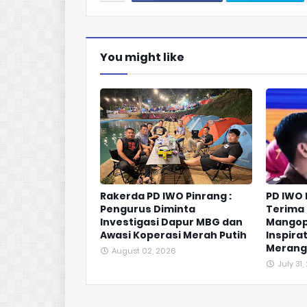
You might like
Rakerda PD IWO Pinrang :
PD IWO
Pengurus Diminta
Terima 
Investigasi Dapur MBG dan
Mangop
Awasi Koperasi Merah Putih
Inspirat
Merangk
August 02, 2026
July 31