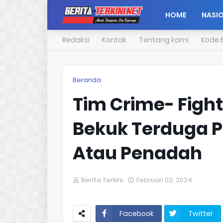
HOME
NASI
Redaksi
Kontak
Tentang kami
Kode E
Beranda
Tim Crime- Fight
Bekuk Terduga P
Atau Penadah
Berita Terkini
Februari 02, 2024
Facebook
Twitter