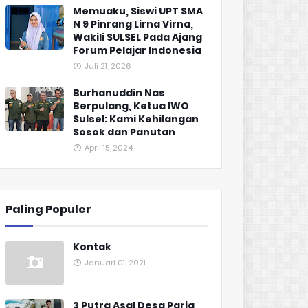
Memuaku, Siswi UPT SMA
N 9 Pinrang Lirna Virna,
Wakili SULSEL Pada Ajang
Forum Pelajar Indonesia
Juli 21, 2026
Burhanuddin Nas
Berpulang, Ketua IWO
Sulsel: Kami Kehilangan
Sosok dan Panutan
April 15, 2024
Paling Populer
Kontak
Januari 01, 2021
3 Putra Asal Desa Paria