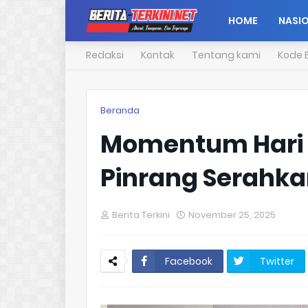
HOME
NASI
Redaksi
Kontak
Tentang kami
Kode E
Beranda
Momentum Hari G
Pinrang Serahka
Berita Terkini
November 25, 2025
Facebook
Twitter