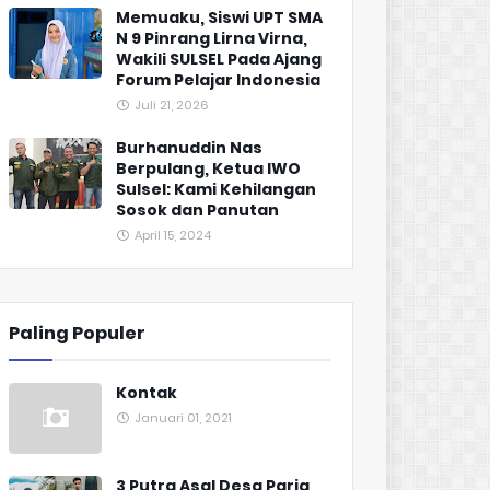
Memuaku, Siswi UPT SMA
N 9 Pinrang Lirna Virna,
Wakili SULSEL Pada Ajang
Forum Pelajar Indonesia
Juli 21, 2026
Burhanuddin Nas
Berpulang, Ketua IWO
Sulsel: Kami Kehilangan
Sosok dan Panutan
April 15, 2024
Paling Populer
Kontak
Januari 01, 2021
3 Putra Asal Desa Paria