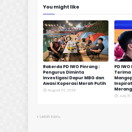
You might like
Rakerda PD IWO Pinrang :
PD IWO
Pengurus Diminta
Terima 
Investigasi Dapur MBG dan
Mangop
Awasi Koperasi Merah Putih
Inspirat
Merangk
August 02, 2026
July 31
Lebih baru