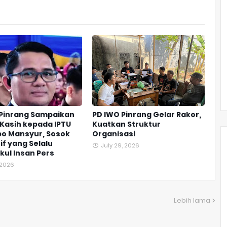
 Pinrang Sampaikan
PD IWO Pinrang Gelar Rakor,
Kasih kepada IPTU
Kuatkan Struktur
o Mansyur, Sosok
Organisasi
if yang Selalu
July 29, 2026
ul Insan Pers
, 2026
Lebih lama