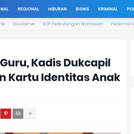
ONAL
REGIONAL
HIBURAN
BISNIS
KRIMINAL
POL
tik
Disclaimer
SOP Perlindungan Wartawan
Pedoman P
uru, Kadis Dukcapil
n Kartu Identitas Anak