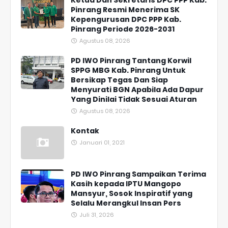
Pinrang Resmi Menerima SK
Kepengurusan DPC PPP Kab.
Pinrang Periode 2026-2031
Agustus 08, 2026
PD IWO Pinrang Tantang Korwil
SPPG MBG Kab. Pinrang Untuk
Bersikap Tegas Dan Siap
Menyurati BGN Apabila Ada Dapur
Yang Dinilai Tidak Sesuai Aturan
Agustus 08, 2026
Kontak
Januari 01, 2021
PD IWO Pinrang Sampaikan Terima
Kasih kepada IPTU Mangopo
Mansyur, Sosok Inspiratif yang
Selalu Merangkul Insan Pers
Juli 31, 2026