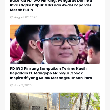
Rakerda PD IWO Pinrang : Pengurus Diminta
Investigasi Dapur MBG dan Awasi Koperasi
Merah Putih
August 02, 2026
PD IWO Pinrang Sampaikan Terima Kasih
kepada IPTU Mangopo Mansyur, Sosok
Inspiratif yang Selalu Merangkul Insan Pers
July 31, 2026