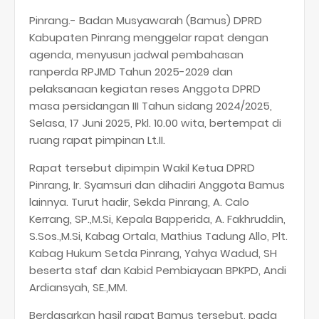
Pinrang.- Badan Musyawarah (Bamus) DPRD
Kabupaten Pinrang menggelar rapat dengan
agenda, menyusun jadwal pembahasan
ranperda RPJMD Tahun 2025-2029 dan
pelaksanaan kegiatan reses Anggota DPRD
masa persidangan III Tahun sidang 2024/2025,
Selasa, 17 Juni 2025, Pkl. 10.00 wita, bertempat di
ruang rapat pimpinan Lt.II.
Rapat tersebut dipimpin Wakil Ketua DPRD
Pinrang, Ir. Syamsuri dan dihadiri Anggota Bamus
lainnya. Turut hadir, Sekda Pinrang, A. Calo
Kerrang, SP.,M.Si, Kepala Bapperida, A. Fakhruddin,
S.Sos.,M.Si, Kabag Ortala, Mathius Tadung Allo, Plt.
Kabag Hukum Setda Pinrang, Yahya Wadud, SH
beserta staf dan Kabid Pembiayaan BPKPD, Andi
Ardiansyah, SE.,MM.
Berdasarkan hasil rapat Bamus tersebut, pada