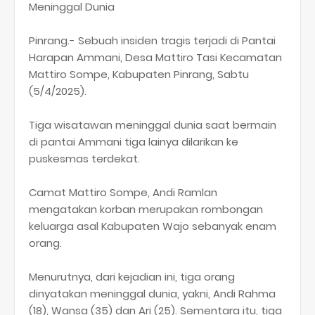
Meninggal Dunia
Pinrang.- Sebuah insiden tragis terjadi di Pantai
Harapan Ammani, Desa Mattiro Tasi Kecamatan
Mattiro Sompe, Kabupaten Pinrang, Sabtu
(5/4/2025).
Tiga wisatawan meninggal dunia saat bermain
di pantai Ammani tiga lainya dilarikan ke
puskesmas terdekat.
Camat Mattiro Sompe, Andi Ramlan
mengatakan korban merupakan rombongan
keluarga asal Kabupaten Wajo sebanyak enam
orang.
Menurutnya, dari kejadian ini, tiga orang
dinyatakan meninggal dunia, yakni, Andi Rahma
(18), Wansa (35) dan Ari (25). Sementara itu, tiga