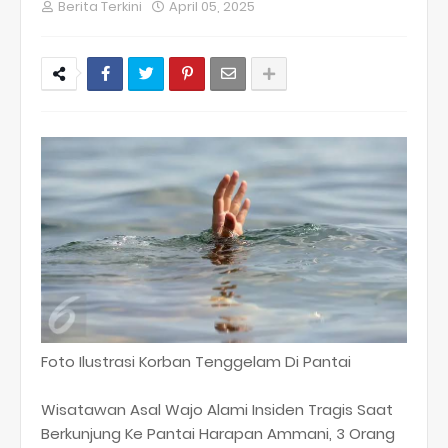
Berita Terkini
April 05, 2025
Foto Ilustrasi Korban Tenggelam Di Pantai
Wisatawan Asal Wajo Alami Insiden Tragis Saat
Berkunjung Ke Pantai Harapan Ammani, 3 Orang