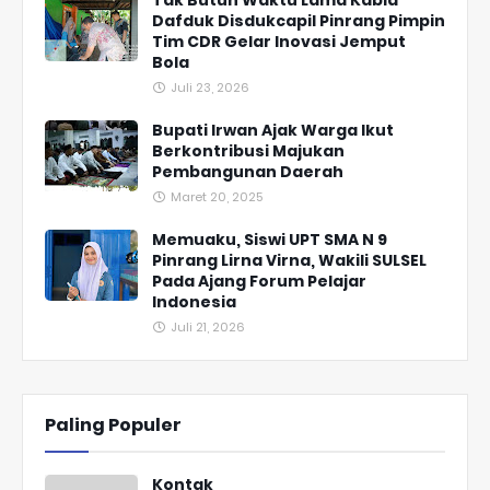
Tak Butuh Waktu Lama Kabid
Dafduk Disdukcapil Pinrang Pimpin
Tim CDR Gelar Inovasi Jemput
Bola
Juli 23, 2026
Bupati Irwan Ajak Warga Ikut
Berkontribusi Majukan
Pembangunan Daerah
Maret 20, 2025
Memuaku, Siswi UPT SMA N 9
Pinrang Lirna Virna, Wakili SULSEL
Pada Ajang Forum Pelajar
Indonesia
Juli 21, 2026
Paling Populer
Kontak