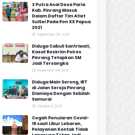
3 Putra Asal Desa Paria
Kab. Pinrang Masuk
Dalam Daftar Tim Atlet
SulSel Pada Pon XX Papua
2021
September 30, 2021
Diduga Cabuli Santriwati,
Kasat Reskrim Polres
Pinrang Tetapkan SM
Jadi Tersangka
November 08, 2021
Diduga Main Serong, IRT
di Jalan Seroja Pinrang
Dianiaya Dengan Sebilah
Samurai
Oktober 11, 2021
Cegah Penularan Covid-
19 saat Libur Lebaran,
Pelayanan Kontak Tidak
Langsung Tetap Jadi