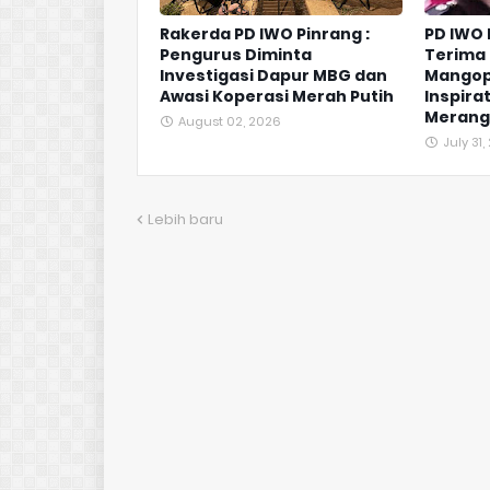
Rakerda PD IWO Pinrang :
PD IWO
Pengurus Diminta
Terima 
Investigasi Dapur MBG dan
Mangop
Awasi Koperasi Merah Putih
Inspirat
Merangk
August 02, 2026
July 31
Lebih baru