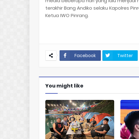
media beberapa hari yang lalu menjadi 
terakhir Bang Andiko selaku Kapolres P
Ketua IWO Pinrang.
Facebook
Twitter
You might like