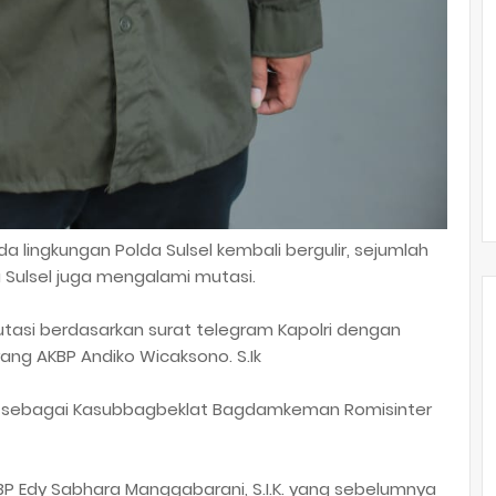
da lingkungan Polda Sulsel kembali bergulir, sejumlah
 Sulsel juga mengalami mutasi.
tasi berdasarkan surat telegram Kapolri dengan
nrang AKBP Andiko Wicaksono. S.Ik
gkat sebagai Kasubbagbeklat Bagdamkeman Romisinter
AKBP Edy Sabhara Manggabarani, S.I.K. yang sebelumnya