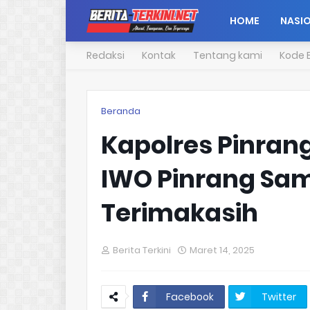
HOME
NASI
Redaksi
Kontak
Tentang kami
Kode E
Beranda
Kapolres Pinrang
IWO Pinrang Sa
Terimakasih
Berita Terkini
Maret 14, 2025
Facebook
Twitter