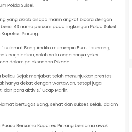
m Polda Sulsel.
ang yang akrab disapa marlin angkat bicara dengan
berisi 43 nama personil pada lingkungan Polda Sulsel
 Kapolres Pinrang.
" selamat Bang Andiko memimpin Bumi Lasinrang,
n kinerja beliau, salah satu capaiannya yakni
man dalam pelaksanaan Pilkada.
a beliau Sejak menjabat telah menunjukkan prestasi
ak hanya dekat dengan wartawan, tetapi juga
an para aktivis." Ucap Marlin.
elamat bertugas Bang, sehat dan sukses selalu dalam
ka Puasa Bersama Kapolres Pinrang bersama awak