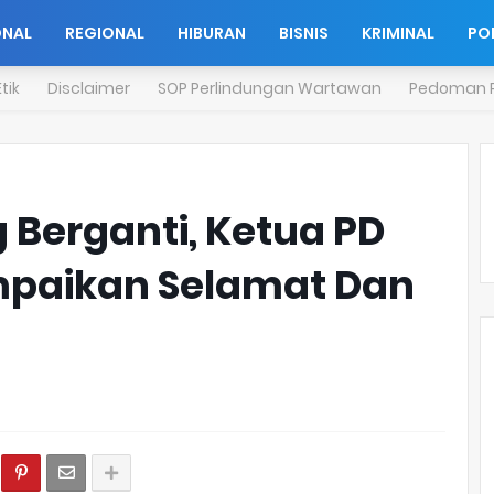
ONAL
REGIONAL
HIBURAN
BISNIS
KRIMINAL
POL
tik
Disclaimer
SOP Perlindungan Wartawan
Pedoman P
 Berganti, Ketua PD
mpaikan Selamat Dan