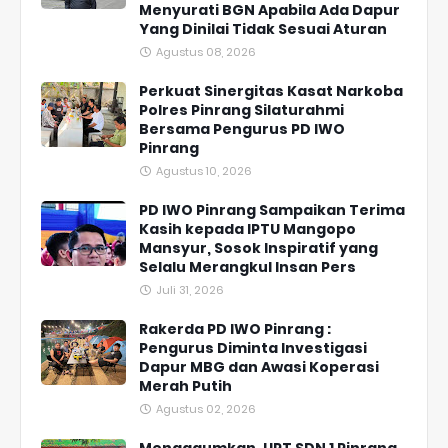
Menyurati BGN Apabila Ada Dapur
Yang Dinilai Tidak Sesuai Aturan
Agustus 08, 2026
Perkuat Sinergitas Kasat Narkoba
Polres Pinrang Silaturahmi
Bersama Pengurus PD IWO
Pinrang
Agustus 10, 2026
PD IWO Pinrang Sampaikan Terima
Kasih kepada IPTU Mangopo
Mansyur, Sosok Inspiratif yang
Selalu Merangkul Insan Pers
Juli 31, 2026
Rakerda PD IWO Pinrang :
Pengurus Diminta Investigasi
Dapur MBG dan Awasi Koperasi
Merah Putih
Agustus 02, 2026
Mengagumkan, UPT SDN 1 Pinrang