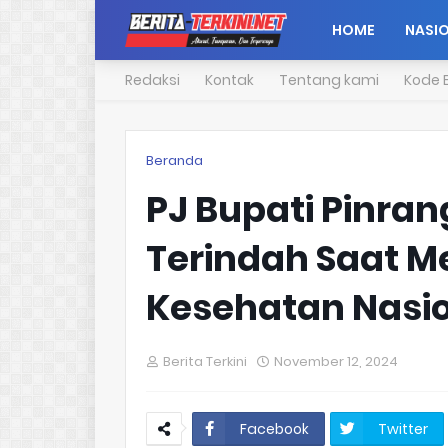
HOME
NASI
Redaksi
Kontak
Tentang kami
Kode E
Beranda
PJ Bupati Pinra
Terindah Saat M
Kesehatan Nasio
Berita Terkini
November 12, 2024
Facebook
Twitter