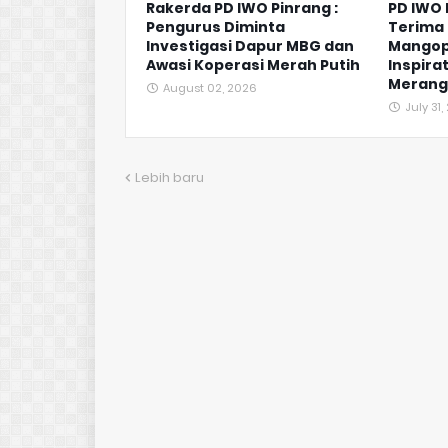
Rakerda PD IWO Pinrang :
PD IWO
Pengurus Diminta
Terima 
Investigasi Dapur MBG dan
Mangop
Awasi Koperasi Merah Putih
Inspirat
Merangk
August 02, 2026
July 31
Lebih baru