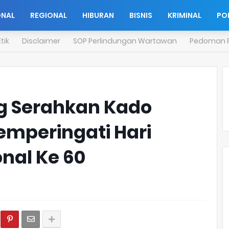
ONAL
REGIONAL
HIBURAN
BISNIS
KRIMINAL
POL
tik
Disclaimer
SOP Perlindungan Wartawan
Pedoman P
ng Serahkan Kado
emperingati Hari
nal Ke 60