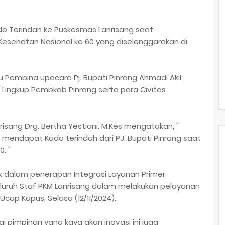
ado Terindah ke Puskesmas Lanrisang saat
esehatan Nasional ke 60 yang diselenggarakan di
 Pembina upacara Pj. Bupati Pinrang Ahmadi Akil,
 Lingkup Pembkab Pinrang serta para Civitas
isang Drg. Bertha Yestiani. M.Kes mengatakan, "
 mendapat Kado terindah dari PJ. Bupati Pinrang saat
. "
k dalam penerapan Integrasi Layanan Primer
eluruh Staf PKM Lanrisang dalam melakukan pelayanan
cap Kapus, Selasa (12/11/2024).
i pimpinan yang kaya akan inovasi ini juga