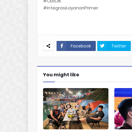
#CERDIK
#IntegrasiLayananPrimer
Facebook
Twitter
You might like