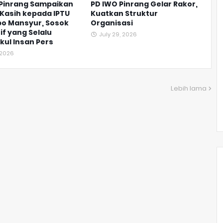
 Pinrang Sampaikan
PD IWO Pinrang Gelar Rakor,
Kasih kepada IPTU
Kuatkan Struktur
o Mansyur, Sosok
Organisasi
if yang Selalu
July 29, 2026
ul Insan Pers
, 2026
Lebih lama