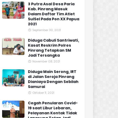
3 Putra Asal Desa Paria
Kab. Pinrang Masuk
Dalam Daftar Tim Atlet
SulSel Pada Pon XX Papua
2021
September 30, 2021
Diduga Cabuli Santriwati,
Kasat Reskrim Polres
Pinrang Tetapkan SM
Jadi Tersangka
November 08, 2021
Diduga Main Serong, IRT
di Jalan Seroja Pinrang
Dianiaya Dengan Sebilah
Samurai
Oktober 11, 2021
Cegah Penularan Covid-
19 saat Libur Lebaran,
Pelayanan Kontak Tidak
Langsung Tetap Jadi