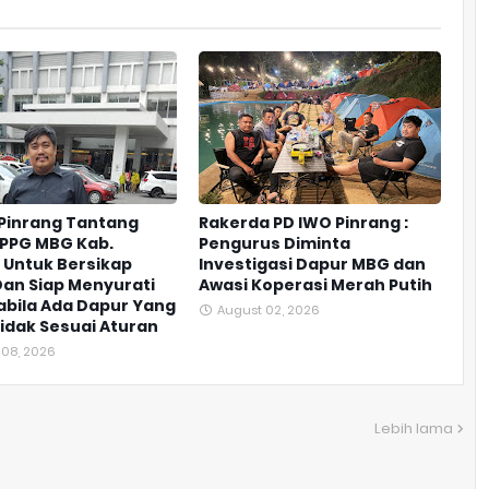
Pinrang Tantang
Rakerda PD IWO Pinrang :
SPPG MBG Kab.
Pengurus Diminta
 Untuk Bersikap
Investigasi Dapur MBG dan
an Siap Menyurati
Awasi Koperasi Merah Putih
bila Ada Dapur Yang
August 02, 2026
 Tidak Sesuai Aturan
 08, 2026
Lebih lama