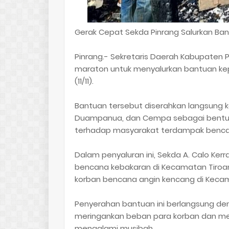
Gerak Cepat Sekda Pinrang Salurkan Ba
Pinrang.- Sekretaris Daerah Kabupaten P
maraton untuk menyalurkan bantuan ke
(11/11).
Bantuan tersebut diserahkan langsung 
Duampanua, dan Cempa sebagai bentuk
terhadap masyarakat terdampak benca
Dalam penyaluran ini, Sekda A. Calo Ke
bencana kebakaran di Kecamatan Tiroa
korban bencana angin kencang di Kec
Penyerahan bantuan ini berlangsung de
meringankan beban para korban dan me
mengalami musibah.