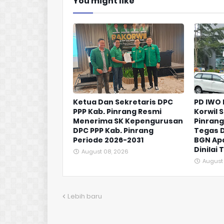
You might like
Ketua Dan Sekretaris DPC
PD IWO 
PPP Kab. Pinrang Resmi
Korwil 
Menerima SK Kepengurusan
Pinrang
DPC PPP Kab. Pinrang
Tegas D
Periode 2026-2031
BGN Apa
Dinilai
August 08, 2026
August
Lebih baru