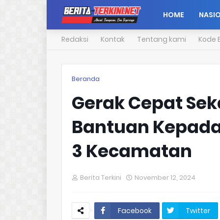
HOME
NASI
Redaksi
Kontak
Tentang kami
Kode E
Beranda
Gerak Cepat Sek
Bantuan Kepada
3 Kecamatan
Berita Terkini
November 12, 2024
Facebook
Twitter