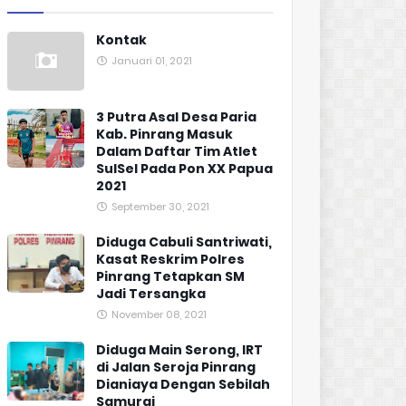
Kontak
Januari 01, 2021
3 Putra Asal Desa Paria
Kab. Pinrang Masuk
Dalam Daftar Tim Atlet
SulSel Pada Pon XX Papua
2021
September 30, 2021
Diduga Cabuli Santriwati,
Kasat Reskrim Polres
Pinrang Tetapkan SM
Jadi Tersangka
November 08, 2021
Diduga Main Serong, IRT
di Jalan Seroja Pinrang
Dianiaya Dengan Sebilah
Samurai