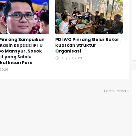
 Pinrang Sampaikan
PD IWO Pinrang Gelar Rakor,
Kasih kepada IPTU
Kuatkan Struktur
o Mansyur, Sosok
Organisasi
if yang Selalu
July 29, 2026
ul Insan Pers
, 2026
Lebih lama