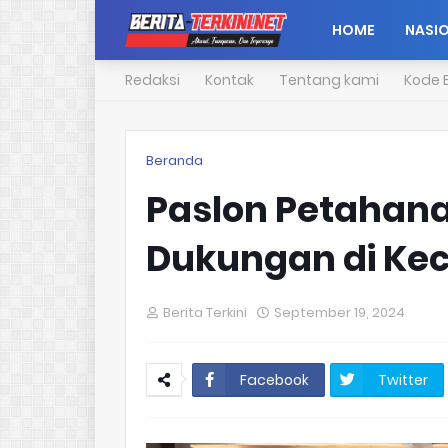
HOME
NASI
Redaksi
Kontak
Tentang kami
Kode E
Beranda
Paslon Petahana
Dukungan di K
Berita Terkini
September 19, 2024
Facebook
Twitter