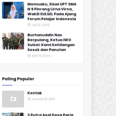
Memuaku, Siswi UPT SMA
N 9 Pinrang Lirna Virna,
Wakili SULSEL Pada Ajang
Forum Pelajar Indonesia
Juli 21, 2026
Burhanuddin Nas
Berpulang, Ketua IWO
Sulsel: Kami Kehilangan
Sosok dan Panutan
April 15, 2024
Paling Populer
Kontak
Januari 01, 2021
3 Putra Asal Desa Paria