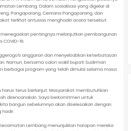
matan Lembang. Dalam sosialisasi yang digelar di
tteng, Pangaparang, Cenrana Pangaparang, dan
at terlihat antusias menghadiri acara tersebut.
d menegaskan pentingnya melanjutkan pembangunan
 COVID-19.
ggerogoti anggaran dan menyebabkan keterbatasan
. Namun, bersama calon wakil bupati Sudirman
an berbagai program yang telah dimulai selama masa
n harus terus berlanjut. Masyarakat membutuhkan
elah direncanakan. Saya berkomitmen untuk
kita bangun sebelumnya akan diselesaikan dengan
 hadir.
di Kecamatan Lembang menunjukkan harapan mereka