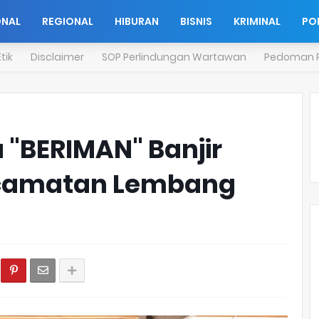
ONAL
REGIONAL
HIBURAN
BISNIS
KRIMINAL
POL
tik
Disclaimer
SOP Perlindungan Wartawan
Pedoman P
 "BERIMAN" Banjir
ecamatan Lembang