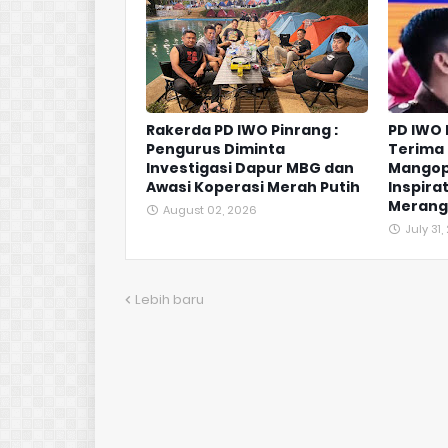
Rakerda PD IWO Pinrang :
PD IWO
Pengurus Diminta
Terima 
Investigasi Dapur MBG dan
Mangop
Awasi Koperasi Merah Putih
Inspirat
Merangk
August 02, 2026
July 31
Lebih baru