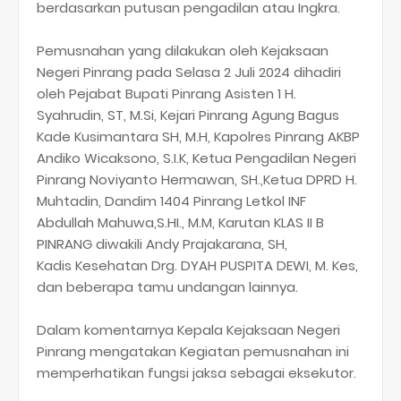
berdasarkan putusan pengadilan atau Ingkra.
Pemusnahan yang dilakukan oleh Kejaksaan
Negeri Pinrang pada Selasa 2 Juli 2024 dihadiri
oleh Pejabat Bupati Pinrang Asisten 1 H.
Syahrudin, ST, M.Si, Kejari Pinrang Agung Bagus
Kade Kusimantara SH, M.H, Kapolres Pinrang AKBP
Andiko Wicaksono, S.I.K, Ketua Pengadilan Negeri
Pinrang Noviyanto Hermawan, SH.,Ketua DPRD H.
Muhtadin, Dandim 1404 Pinrang Letkol INF
Abdullah Mahuwa,S.HI., M.M, Karutan KLAS II B
PINRANG diwakili Andy Prajakarana, SH,
Kadis Kesehatan Drg. DYAH PUSPITA DEWI, M. Kes,
dan beberapa tamu undangan lainnya.
Dalam komentarnya Kepala Kejaksaan Negeri
Pinrang mengatakan Kegiatan pemusnahan ini
memperhatikan fungsi jaksa sebagai eksekutor.