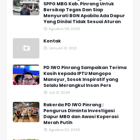
SPPG MBG Kab. Pinrang Untuk
Bersikap Tegas Dan Siap
Menyurati BGN Apabila Ada Dapur
Yang Dinilai Tidak Sesuai Aturan
Agustus 08, 2026
Kontak
Januari 01, 2021
PD IWO Pinrang Sampaikan Terima
Kasih kepada IPTU Mangopo
Mansyur, Sosok Inspiratif yang
Selalu Merangkul Insan Pers
Juli 31, 2026
Rakerda PD IWO Pinrang :
Pengurus Diminta Investigasi
Dapur MBG dan Awasi Koperasi
Merah Putih
Agustus 02, 2026