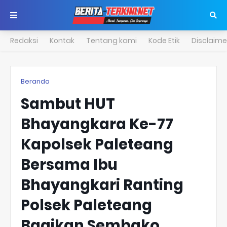
Redaksi
Kontak
Tentang kami
Kode Etik
Disclaime
Beranda
Sambut HUT
Bhayangkara Ke-77
Kapolsek Paleteang
Bersama Ibu
Bhayangkari Ranting
Polsek Paleteang
Bagikan Sembako